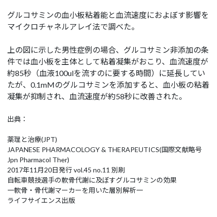
グルコサミンの血小板粘着能と血流速度におよぼす影響を
マイクロチャネルアレイ法で調べた。
上の図に示した男性症例の場合、グルコサミン非添加の条
件では血小板を主体として粘着凝集がおこり、血流速度が
約85秒（血液100ulを流すのに要する時間）に延長してい
たが、0.1mMのグルコサミンを添加すると、血小板の粘着
凝集が抑制され、血流速度が約58秒に改善された。
出典：
薬理と治療(JPT)
JAPANESE PHARMACOLOGY & THERAPEUTICS(国際文献略号
Jpn Pharmacol Ther)
2017年11月20日発行 vol.45 no.11 別刷
自転車競技選手の軟骨代謝に及ぼすグルコサミンの効果
一軟骨・骨代謝マーカーを用いた層別解析一
ライフサイエンス出版